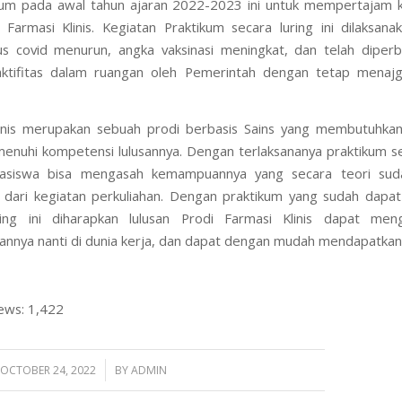
ium pada awal tahun ajaran 2022-2023 ini untuk mempertajam 
Farmasi Klinis. Kegiatan Praktikum secara luring ini dilaksana
s covid menurun, angka vaksinasi meningkat, dan telah diper
aktifitas dalam ruangan oleh Pemerintah dengan tetap menajg
linis merupakan sebuah prodi berbasis Sains yang membutuhkan
nuhi kompetensi lulusannya. Dengan terlaksananya praktikum se
siswa bisa mengasah kemampuannya yang secara teori sud
dari kegiatan perkuliahan. Dengan praktikum yang sudah dapat
ring ini diharapkan lulusan Prodi Farmasi Klinis dapat menga
nnya nanti di dunia kerja, dan dapat dengan mudah mendapatkan
ews:
1,422
/
OCTOBER 24, 2022
BY
ADMIN