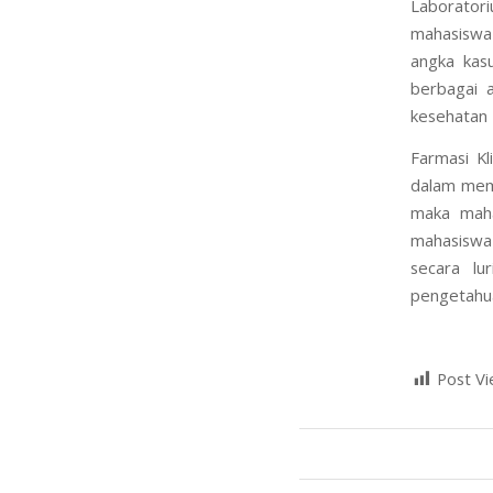
Laborator
mahasiswa 
angka kasu
berbagai 
kesehatan
Farmasi K
dalam meme
maka maha
mahasiswa 
secara lu
pengetahua
Post Vi