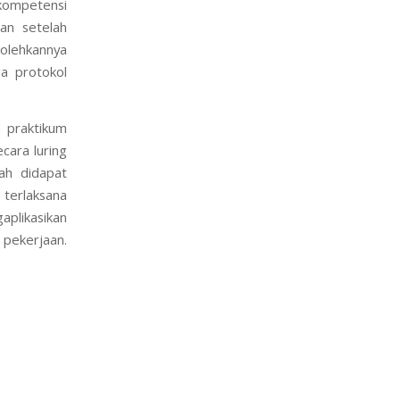
kompetensi
kan setelah
bolehkannya
a protokol
 praktikum
cara luring
ah didapat
 terlaksana
plikasikan
 pekerjaan.