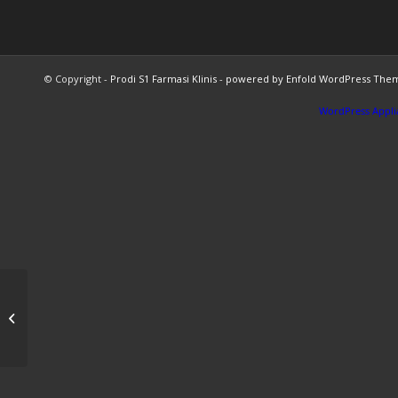
© Copyright -
Prodi S1 Farmasi Klinis
-
powered by Enfold WordPress The
WordPress Appli
Prodi Farmasi Klinis
Unbrah Ikut
Berpartisipasi Pada
Penyelenggaraan 2nd
AIPHE...